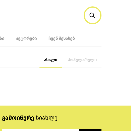
ᲖᲘ
ᲐᲕᲢᲝᲠᲔᲑᲘ
ᲩᲕᲔᲜ ᲨᲔᲡᲐᲮᲔᲑ
ახალი
პოპულარული
გამოიწერე
სიახლე