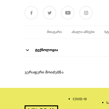
ᲛᲗᲐᲕᲐᲠᲘ
ᲐᲮᲐᲚᲘ ᲐᲛᲑᲔᲑᲘ
ᲡᲢ
ტექნოლოგია
ვერაფერი მოიძებნა
COVID-19
ს