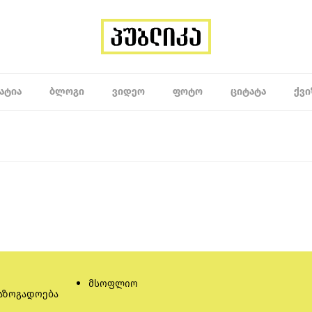
ᲐᲢᲘᲐ
ᲑᲚᲝᲒᲘ
ᲕᲘᲓᲔᲝ
ᲤᲝᲢᲝ
ᲪᲘᲢᲐᲢᲐ
ᲥᲕᲘ
მსოფლიო
აზოგადოება