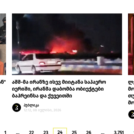
ნ"
აშშ-მა ირანზე ისევ მიიტანა საჰაერო
ლე
იერიში, ირანმა დაბომბა ობიექტები
მო
ბაჰრეინსა და ქუვეითში
თ
მ
პუბლიკა
12:12, 08 ივლისი, 2026
24
1
…
22
23
25
26
…
3,751