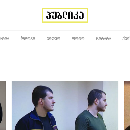
ᲐᲢᲘᲐ
ᲑᲚᲝᲒᲘ
ᲕᲘᲓᲔᲝ
ᲤᲝᲢᲝ
ᲪᲘᲢᲐᲢᲐ
ᲥᲕᲘ