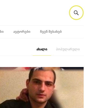
ᲖᲘ
ᲐᲕᲢᲝᲠᲔᲑᲘ
ᲩᲕᲔᲜ ᲨᲔᲡᲐᲮᲔᲑ
ახალი
პოპულარული