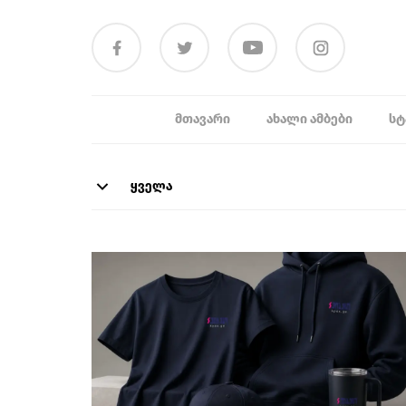
ᲛᲗᲐᲕᲐᲠᲘ
ᲐᲮᲐᲚᲘ ᲐᲛᲑᲔᲑᲘ
ᲡᲢ
ყველა