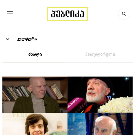
კულტურა
ახალი
პოპულარული