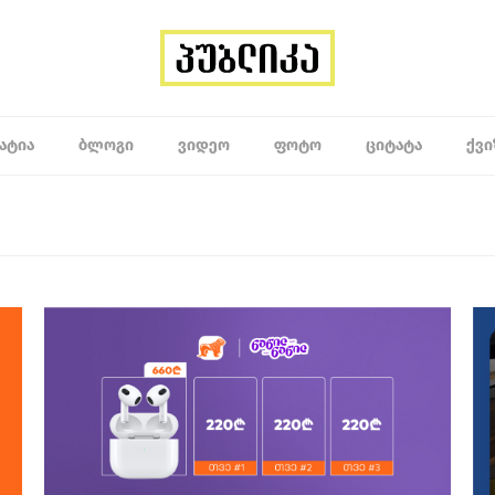
ᲐᲢᲘᲐ
ᲑᲚᲝᲒᲘ
ᲕᲘᲓᲔᲝ
ᲤᲝᲢᲝ
ᲪᲘᲢᲐᲢᲐ
ᲥᲕᲘ