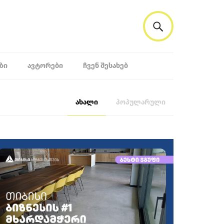
ᲖᲘ
ᲐᲕᲢᲝᲠᲔᲑᲘ
ᲩᲕᲔᲜ ᲨᲔᲡᲐᲮᲔᲑ
ახალი
პოპულარული