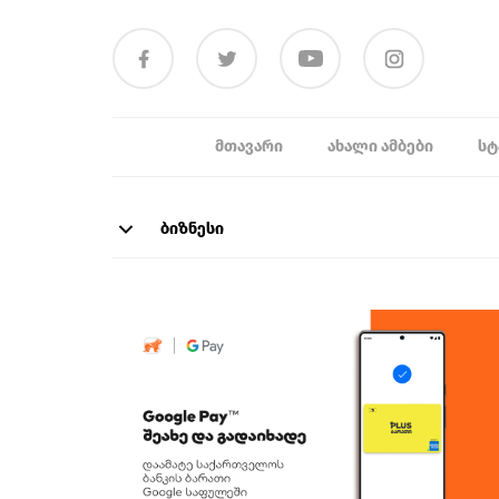
ᲛᲗᲐᲕᲐᲠᲘ
ᲐᲮᲐᲚᲘ ᲐᲛᲑᲔᲑᲘ
ᲡᲢ
ბიზნესი