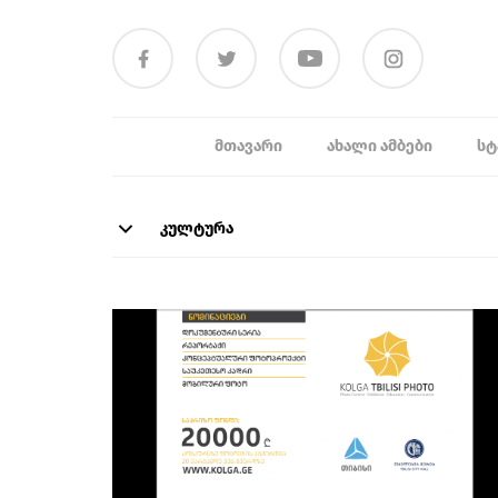
ᲛᲗᲐᲕᲐᲠᲘ
ᲐᲮᲐᲚᲘ ᲐᲛᲑᲔᲑᲘ
ᲡᲢ
კულტურა