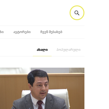
ᲖᲘ
ᲐᲕᲢᲝᲠᲔᲑᲘ
ᲩᲕᲔᲜ ᲨᲔᲡᲐᲮᲔᲑ
ახალი
პოპულარული