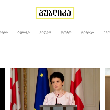
ᲐᲢᲘᲐ
ᲑᲚᲝᲒᲘ
ᲕᲘᲓᲔᲝ
ᲤᲝᲢᲝ
ᲪᲘᲢᲐᲢᲐ
ᲥᲕᲘ