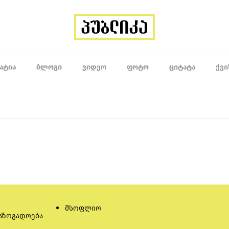
ᲐᲢᲘᲐ
ᲑᲚᲝᲒᲘ
ᲕᲘᲓᲔᲝ
ᲤᲝᲢᲝ
ᲪᲘᲢᲐᲢᲐ
ᲥᲕᲘ
მსოფლიო
აზოგადოება