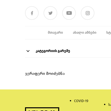
ᲛᲗᲐᲕᲐᲠᲘ
ᲐᲮᲐᲚᲘ ᲐᲛᲑᲔᲑᲘ
ᲡᲢ
კატეგორიის გარეშე
ვერაფერი მოიძებნა
COVID-19
ს