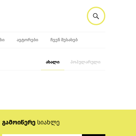
ᲖᲘ
ᲐᲕᲢᲝᲠᲔᲑᲘ
ᲩᲕᲔᲜ ᲨᲔᲡᲐᲮᲔᲑ
ახალი
პოპულარული
გამოიწერე
სიახლე