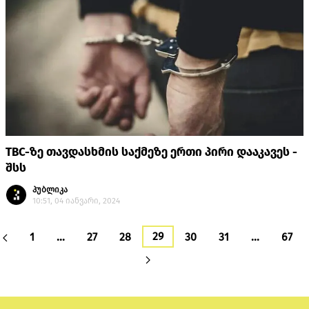
TBC-ზე თავდასხმის საქმეზე ერთი პირი დააკავეს -
შსს
პუბლიკა
10:51, 04 იანვარი, 2024
29
1
…
27
28
30
31
…
67