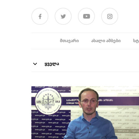
ᲛᲗᲐᲕᲐᲠᲘ
ᲐᲮᲐᲚᲘ ᲐᲛᲑᲔᲑᲘ
ᲡᲢ
ყველა