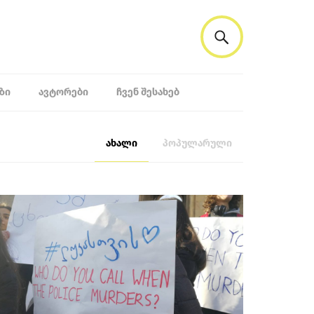
ᲖᲘ
ᲐᲕᲢᲝᲠᲔᲑᲘ
ᲩᲕᲔᲜ ᲨᲔᲡᲐᲮᲔᲑ
ახალი
პოპულარული