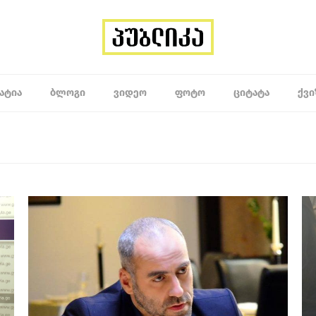
ᲐᲢᲘᲐ
ᲑᲚᲝᲒᲘ
ᲕᲘᲓᲔᲝ
ᲤᲝᲢᲝ
ᲪᲘᲢᲐᲢᲐ
ᲥᲕᲘ