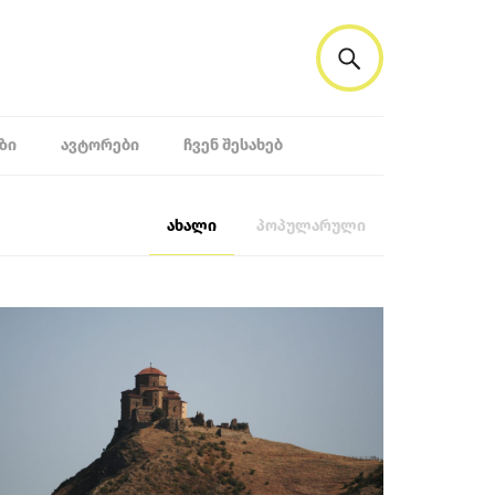
ᲖᲘ
ᲐᲕᲢᲝᲠᲔᲑᲘ
ᲩᲕᲔᲜ ᲨᲔᲡᲐᲮᲔᲑ
ახალი
პოპულარული