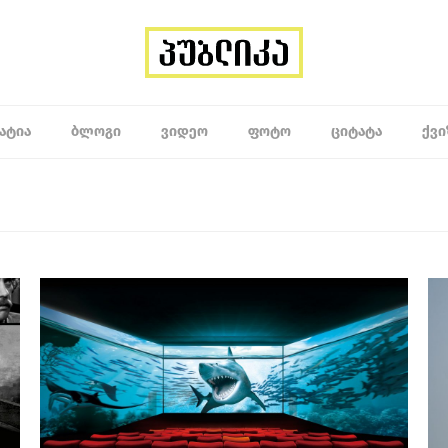
ᲐᲢᲘᲐ
ᲑᲚᲝᲒᲘ
ᲕᲘᲓᲔᲝ
ᲤᲝᲢᲝ
ᲪᲘᲢᲐᲢᲐ
ᲥᲕᲘ