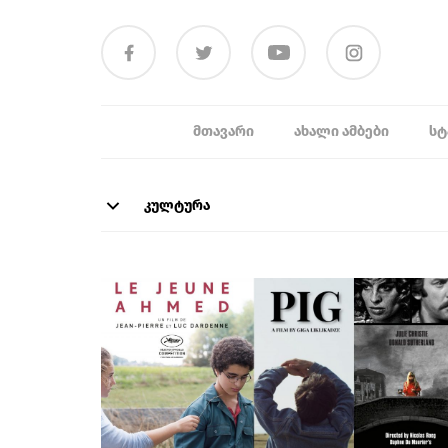
ᲛᲗᲐᲕᲐᲠᲘ
ᲐᲮᲐᲚᲘ ᲐᲛᲑᲔᲑᲘ
ᲡᲢ
კულტურა