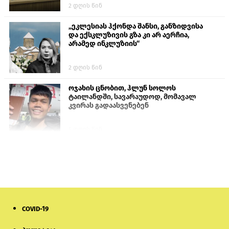
2 დღის წინ
„ეკლესიას ჰქონდა შანსი, განზიდვისა
და ექსკლუზივის გზა კი არ აერჩია,
არამედ ინკლუზიის“
2 დღის წინ
ოჯახის ცნობით, ჰლუნ სოლოს
ტაილანდში, სავარაუდოდ, მომავალ
კვირას გადაასვენებენ
5 დღის წინ
სემეკმა ელექტროენერგიის სრულ
გათიშვაზე პირველადი შეფასება
წარადგინა
6 დღის წინ
COVID-19
მიქანაძე: სტუდენტი მობილობით
კერძო უნივერსიტეტში თუ გადადის,