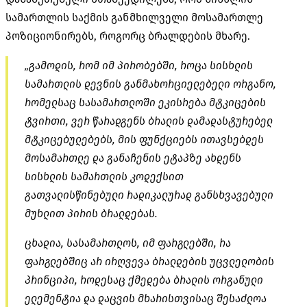
სამართლის საქმის განმხილველი მოსამართლე
პოზიციონირებს
, როგორც ბრალდების მხარე.
„გამოდის, რომ იმ პირობებში, როცა სისხლის
სამართლის დევნის განმახორციელებელი ორგანო,
რომელსაც სასამართლოში ეკისრება მტკიცების
ტვირთი, ვერ წარადგენს ბრალის დამადასტურებელ
მტკიცებულებებს, მის ფუნქციებს ითავსებდეს
მოსამართლე და განაჩენის ეტაპზე ახდენს
სისხლის სამართლის კოდექსით
გათვალისწინებული რადიკალურად განსხვავებული
მუხლით პირის ბრალდებას.
ცხადია, სასამართლოს, იმ ფარგლებში, რა
ფარგლებშიც არ ირღვევა ბრალდების უცვლელობის
პრინციპი, როდესაც ქმედება ბრალის ორგანული
ელემენტია და დაცვის
მხარისთვისაც
შესაძლოა