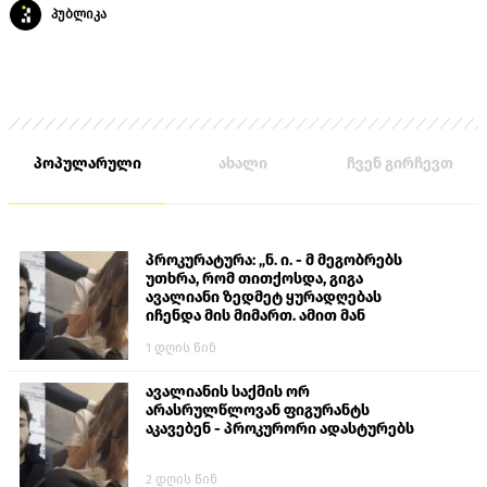
პუბლიკა
პოპულარული
ახალი
ჩვენ გირჩევთ
პროკურატურა: „ნ. ი. - მ მეგობრებს
უთხრა, რომ თითქოსდა, გიგა
ავალიანი ზედმეტ ყურადღებას
იჩენდა მის მიმართ. ამით მან
ალექსანდრე გაბაშვილი წააქეზა,
1 დღის წინ
თავს დასხმოდა გიგა ავალიანს“
ავალიანის საქმის ორ
არასრულწლოვან ფიგურანტს
აკავებენ - პროკურორი ადასტურებს
2 დღის წინ