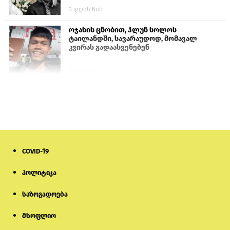
3 დღის წინ
ოჯახის ცნობით, ჰლუნ სოლოს
ტაილანდში, სავარაუდოდ, მომავალ
კვირას გადაასვენებენ
6 დღის წინ
პროკურატურამ გია ბარამიძის
განცხადებებზე სამშობლოს ღალატის
და საბოტაჟის მუხლებით გამოძიება
დაიწყო
1 დღის წინ
COVID-19
თურქეთის პარლამენტის წევრები
ანკარას აფხაზური პასპორტების
აღიარებისკენ მოუწოდებენ
პოლიტიკა
საზოგადოება
23 საათის წინ
მსოფლიო
ნიკოლ ფაშინიანის ცოლს, ანნა
აკობიანს მოკვლით დაემუქრნენ —