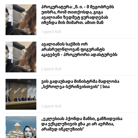
პროკურატურა: „ნ. ი. - მ მეგობრებს
უთხრა, რომ თითქოსდა, გიგა
ავალიანი ზედმეტ ყურადღებას
იჩენდა მის მიმართ. ამით მან
ალექსანდრე გაბაშვილი წააქეზა,
1 დღის წინ
თავს დასხმოდა გიგა ავალიანს“
ავალიანის საქმის ორ
არასრულწლოვან ფიგურანტს
აკავებენ - პროკურორი ადასტურებს
2 დღის წინ
ვის გადაუხადა მინისტრმა მადლობა
„სქროლვა-სქრინვისთვის“ | სია
3 დღის წინ
„ეკლესიას ჰქონდა შანსი, განზიდვისა
და ექსკლუზივის გზა კი არ აერჩია,
არამედ ინკლუზიის“