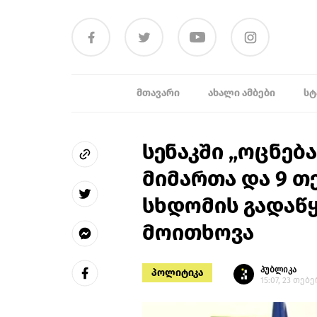
ᲛᲗᲐᲕᲐᲠᲘ
ᲐᲮᲐᲚᲘ ᲐᲛᲑᲔᲑᲘ
ᲡᲢ
სენაკში „ოცნებ
მიმართა და 9 
სხდომის გადაწყ
მოითხოვა
პუბლიკა
პოლიტიკა
15:07, 23 თებ