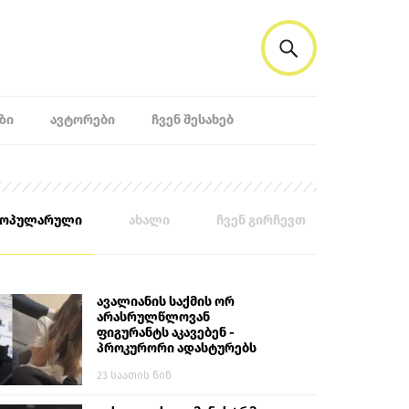
ᲖᲘ
ᲐᲕᲢᲝᲠᲔᲑᲘ
ᲩᲕᲔᲜ ᲨᲔᲡᲐᲮᲔᲑ
პოპულარული
ახალი
ჩვენ გირჩევთ
ავალიანის საქმის ორ
არასრულწლოვან
ფიგურანტს აკავებენ -
პროკურორი ადასტურებს
23 საათის წინ