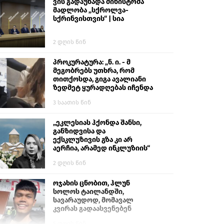
ვის გადაუხადა მინისტრმა
მადლობა „სქროლვა-
სქრინვისთვის“ | სია
2 დღის წინ
პროკურატურა: „ნ. ი. - მ
მეგობრებს უთხრა, რომ
თითქოსდა, გიგა ავალიანი
ზედმეტ ყურადღებას იჩენდა
მის მიმართ. ამით მან
3 საათის წინ
ალექსანდრე გაბაშვილი
წააქეზა, თავს დასხმოდა
გიგა ავალიანს“
„ეკლესიას ჰქონდა შანსი,
განზიდვისა და
ექსკლუზივის გზა კი არ
აერჩია, არამედ ინკლუზიის“
2 დღის წინ
ოჯახის ცნობით, ჰლუნ
სოლოს ტაილანდში,
სავარაუდოდ, მომავალ
კვირას გადაასვენებენ
5 დღის წინ