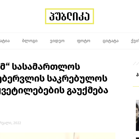
ᲐᲢᲘᲐ
ᲑᲚᲝᲒᲘ
ᲕᲘᲓᲔᲝ
ᲤᲝᲢᲝ
ᲪᲘᲢᲐᲢᲐ
ᲥᲕᲘ
ამ“ სასამართლოს
თებერვლის საკრებულოს
ვეტილებების გაუქმება
ერვალი, 2022