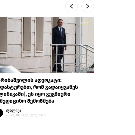
არიბაშვილის ადვოკატი:
პროკურატუ
დასტურებთ, რომ გადაიყვანეს
უთხრა, რ
ლინიკაში], ეს იყო გეგმიური
ავალიანი
მედიცინო შემოწმება
მის მიმა
გაბაშვილ
პუბლიკა
გიგა ავა
20:42, 06 აგვისტო, 2026
პუბლი
20:08, 