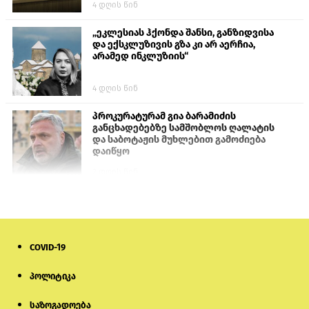
4 დღის წინ
„ეკლესიას ჰქონდა შანსი, განზიდვისა
და ექსკლუზივის გზა კი არ აერჩია,
არამედ ინკლუზიის“
4 დღის წინ
პროკურატურამ გია ბარამიძის
განცხადებებზე სამშობლოს ღალატის
და საბოტაჟის მუხლებით გამოძიება
დაიწყო
2 დღის წინ
თურქეთის პარლამენტის წევრები
ანკარას აფხაზური პასპორტების
აღიარებისკენ მოუწოდებენ
COVID-19
1 დღის წინ
პოლიტიკა
მონიტორი: პირები, რომლებიც
თაღლითურ ქოლცენტრში
საზოგადოება
მუშაობდნენ, სავარაუდოდ, ისევ