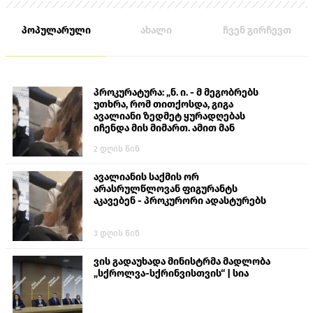
პოპულარული
ახალი
ჩვენ გირჩევთ
პროკურატურა: „ნ. ი. - მ მეგობრებს
უთხრა, რომ თითქოსდა, გიგა
ავალიანი ზედმეტ ყურადღებას
იჩენდა მის მიმართ. ამით მან
ალექსანდრე გაბაშვილი წააქეზა,
2 დღის წინ
თავს დასხმოდა გიგა ავალიანს“
ავალიანის საქმის ორ
არასრულწლოვან ფიგურანტს
აკავებენ - პროკურორი ადასტურებს
3 დღის წინ
ვის გადაუხადა მინისტრმა მადლობა
„სქროლვა-სქრინვისთვის“ | სია