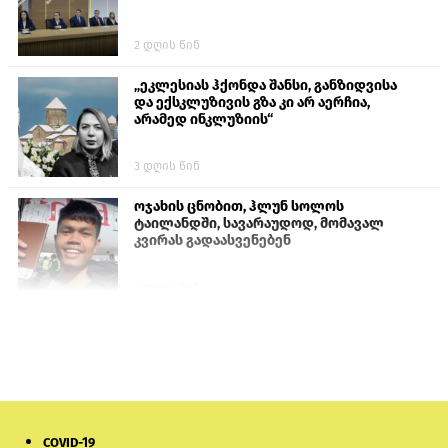
2 დღის წინ
„ეკლესიას ჰქონდა შანსი, განზიდვისა
და ექსკლუზივის გზა კი არ აერჩია,
არამედ ინკლუზიის“
3 დღის წინ
ოჯახის ცნობით, ჰლუნ სოლოს
ტაილანდში, სავარაუდოდ, მომავალ
კვირას გადაასვენებენ
6 დღის წინ
პროკურატურამ გია ბარამიძის
განცხადებებზე სამშობლოს ღალატის
და საბოტაჟის მუხლებით გამოძიება
დაიწყო
9 საათის წინ
COVID-19