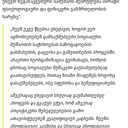
უწევთ ზეგანაკვეთური სამუშაოს შესრულება პირადი
ფსიქოლოგიური და ფიზიკური ჯანმრთელობის
ხარჯზე”.
„ჩვენ უკვე წლებია ვხედავთ, როგორ ვერ
აცნობიერებენ დამსაქმებლები სოციალური
მუშაობის საჭიროებას საზოგადოების
დახმარების, დაცვისა და
განვითრების
პროცესში.
არაერთი რეორგანიზაცია გვინახავს, რომლის
დროსაც სოციალური მუშაკები
დაუსაბუთებლად
გაათავისუფ
ლეს
, რითაც ზიანი მიაყენეს როგორც
დასაქმებულებს, ისე სფეროსა და ბენეფიციარებს.
ამჯერადაც ვხედავთ სრულიად გაუმართლებელ
პროცესს და გვაქვს ეჭვი, რომ ამჯერად
პოლიტიკური შეხედულებების გამო
ათავისფულებენ
კვალიფიციურ კადრებს. ჩვენი
პროფესიული კავშირი და სრულიად პროფესიული