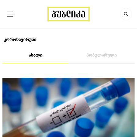
კორონავირუსი
ახალი
პოპულარული