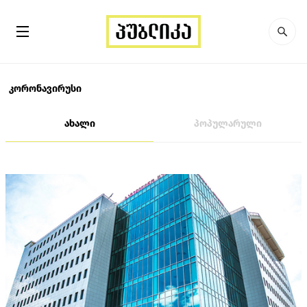
კორონავირუსი
ახალი
პოპულარული