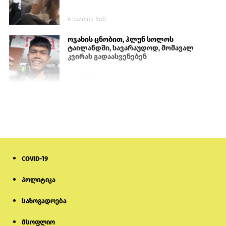
6 საათის წინ
ოჯახის ცნობით, ჰლუნ სოლოს
ტაილანდში, სავარაუდოდ, მომავალ
კვირას გადაასვენებენ
4 დღის წინ
სომხეთში რუს ბლოგერს სომხების
შეურაცხმყოფელი განცხადებების
გამო ბრალი წარუდგინეს
6 დღის წინ
COVID-19
ისტორიაში პირველად სომხეთის
კათოლიკოსი სასამართლოს წინაშე
წარსდგება
პოლიტიკა
საზოგადოება
6 დღის წინ
მსოფლიო
სემეკმა ელექტროენერგიის სრულ