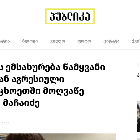
ᲐᲢᲘᲐ
ᲑᲚᲝᲒᲘ
ᲕᲘᲓᲔᲝ
ᲤᲝᲢᲝ
ᲪᲘᲢᲐᲢᲐ
ᲥᲕᲘ
ს ემსახურება წამყვანი
ან აგრესიული
უცხოეთში მოღვაწე
 მაჩაიძე
, 2020