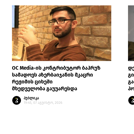
OC Media-ის კონტრიბუტორ ბაჰრუზ
დე
სამადოვს აზერბაიჯანის მკაცრი
გი
რეჟიმის ციხეში
გ
მხედველობა გაუუარესდა
პ
პუბლიკა
19:45, 07 აგვისტო, 2026