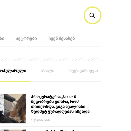
ᲖᲘ
ᲐᲕᲢᲝᲠᲔᲑᲘ
ᲩᲕᲔᲜ ᲨᲔᲡᲐᲮᲔᲑ
პოპულარული
ახალი
ჩვენ გირჩევთ
პროკურატურა: „ნ. ი. - მ
მეგობრებს უთხრა, რომ
თითქოსდა, გიგა ავალიანი
ზედმეტ ყურადღებას იჩენდა
მის მიმართ. ამით მან
1 დღის წინ
ალექსანდრე გაბაშვილი
წააქეზა, თავს დასხმოდა