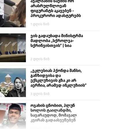
გიგა ავალიანს“
ავალიანის საქმის ორ
არასრულწლოვან
ფიგურანტს აკავებენ -
პროკურორი ადასტურებს
1 დღის წინ
ვის გადაუხადა მინისტრმა
მადლობა „სქროლვა-
სქრინვისთვის“ | სია
2 დღის წინ
„ეკლესიას ჰქონდა შანსი,
განზიდვისა და
ექსკლუზივის გზა კი არ
აერჩია, არამედ ინკლუზიის“
3 დღის წინ
ოჯახის ცნობით, ჰლუნ
სოლოს ტაილანდში,
სავარაუდოდ, მომავალ
კვირას გადაასვენებენ
6 დღის წინ