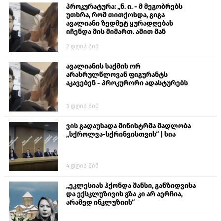
პროკურატურა: „ნ. ი. - მ მეგობრებს
უთხრა, რომ თითქოსდა, გიგა
ავალიანი ზედმეტ ყურადღებას
იჩენდა მის მიმართ. ამით მან
ალექსანდრე გაბაშვილი წააქეზა,
2 დღის წინ
თავს დასხმოდა გიგა ავალიანს“
ავალიანის საქმის ორ
არასრულწლოვან ფიგურანტს
აკავებენ - პროკურორი ადასტურებს
3 დღის წინ
ვის გადაუხადა მინისტრმა მადლობა
„სქროლვა-სქრინვისთვის“ | სია
4 დღის წინ
„ეკლესიას ჰქონდა შანსი, განზიდვისა
და ექსკლუზივის გზა კი არ აერჩია,
არამედ ინკლუზიის“