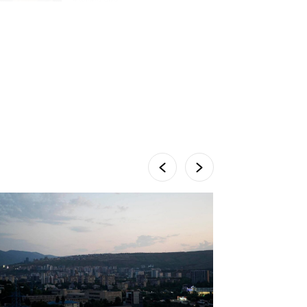
სომხეთში რუს ბლოგერს
სომხების შეურაცხმყოფელი
განცხადებების გამო ბრალი
წარუდგინეს
6 დღის წინ
ისტორიაში პირველად
სომხეთის კათოლიკოსი
სასამართლოს წინაშე
წარსდგება
6 დღის წინ
სემეკმა ელექტროენერგიის
სრულ გათიშვაზე
პირველადი შეფასება
წარადგინა
5 დღის წინ
მიქანაძე: სტუდენტი
მობილობით კერძო
უნივერსიტეტში თუ