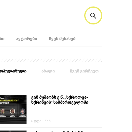
ᲖᲘ
ᲐᲕᲢᲝᲠᲔᲑᲘ
ᲩᲕᲔᲜ ᲨᲔᲡᲐᲮᲔᲑ
პოპულარული
ახალი
ჩვენ გირჩევთ
ვინ მუშაობს ე.წ. „სქროლვა-
სქრინვის" სამმართველოში
6 დღის წინ