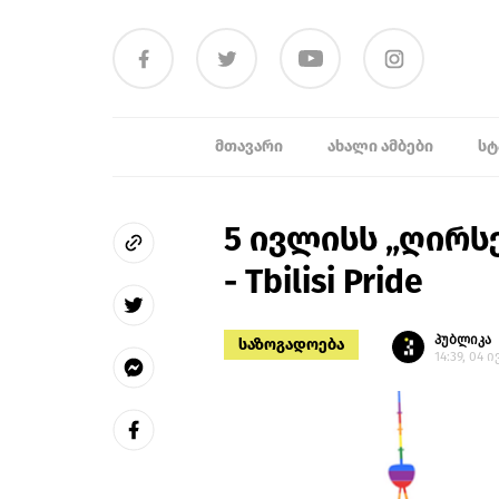
ᲛᲗᲐᲕᲐᲠᲘ
ᲐᲮᲐᲚᲘ ᲐᲛᲑᲔᲑᲘ
ᲡᲢ
5 ივლისს „ღირს
- Tbilisi Pride
პუბლიკა
საზოგადოება
14:39, 04 