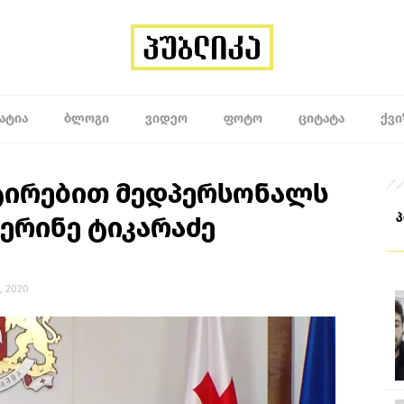
ᲐᲢᲘᲐ
ᲑᲚᲝᲒᲘ
ᲕᲘᲓᲔᲝ
ᲤᲝᲢᲝ
ᲪᲘᲢᲐᲢᲐ
ᲥᲕᲘ
ტირებით მედპერსონალს
ტერინე ტიკარაძე
, 2020