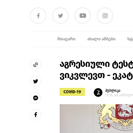
ᲛᲗᲐᲕᲐᲠᲘ
ᲐᲮᲐᲚᲘ ᲐᲛᲑᲔᲑᲘ
ᲡᲢ
აგრესიული ტეს
ვიკვლევთ - ეკა
პუბლიკა
COVID-19
13:15, 06 აპრილი