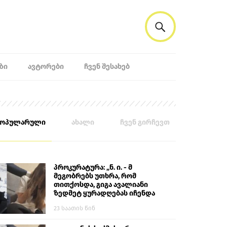
ᲖᲘ
ᲐᲕᲢᲝᲠᲔᲑᲘ
ᲩᲕᲔᲜ ᲨᲔᲡᲐᲮᲔᲑ
პოპულარული
ახალი
ჩვენ გირჩევთ
პროკურატურა: „ნ. ი. - მ
მეგობრებს უთხრა, რომ
თითქოსდა, გიგა ავალიანი
ზედმეტ ყურადღებას იჩენდა
მის მიმართ. ამით მან
23 საათის წინ
ალექსანდრე გაბაშვილი
წააქეზა, თავს დასხმოდა