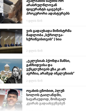
გიგა ავალიანს“
ავალიანის საქმის ორ
არასრულწლოვან
ფიგურანტს აკავებენ -
პროკურორი ადასტურებს
1 დღის წინ
ვის გადაუხადა მინისტრმა
მადლობა „სქროლვა-
სქრინვისთვის“ | სია
2 დღის წინ
„ეკლესიას ჰქონდა შანსი,
განზიდვისა და
ექსკლუზივის გზა კი არ
აერჩია, არამედ ინკლუზიის“
2 დღის წინ
ოჯახის ცნობით, ჰლუნ
სოლოს ტაილანდში,
სავარაუდოდ, მომავალ
კვირას გადაასვენებენ
5 დღის წინ