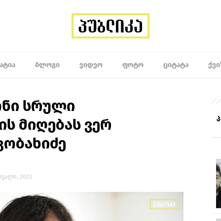
ᲐᲢᲘᲐ
ᲑᲚᲝᲒᲘ
ᲕᲘᲓᲔᲝ
ᲤᲝᲢᲝ
ᲪᲘᲢᲐᲢᲐ
ᲥᲕᲘ
ონი სრული
ის მიღებას ვერ
კობახიძე
ერვალი, 2023