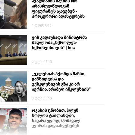
გიგა ავალიანს“
ავალიანის საქმის ორ
არასრულწლოვან
ფიგურანტს აკავებენ -
პროკურორი ადასტურებს
1 დღის წინ
ვის გადაუხადა მინისტრმა
მადლობა „სქროლვა-
სქრინვისთვის“ | სია
2 დღის წინ
„ეკლესიას ჰქონდა შანსი,
განზიდვისა და
ექსკლუზივის გზა კი არ
აერჩია, არამედ ინკლუზიის“
3 დღის წინ
ოჯახის ცნობით, ჰლუნ
სოლოს ტაილანდში,
სავარაუდოდ, მომავალ
კვირას გადაასვენებენ
6 დღის წინ