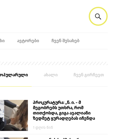
ᲖᲘ
ᲐᲕᲢᲝᲠᲔᲑᲘ
ᲩᲕᲔᲜ ᲨᲔᲡᲐᲮᲔᲑ
პოპულარული
ახალი
ჩვენ გირჩევთ
პროკურატურა: „ნ. ი. - მ
მეგობრებს უთხრა, რომ
თითქოსდა, გიგა ავალიანი
ზედმეტ ყურადღებას იჩენდა
მის მიმართ. ამით მან
1 დღის წინ
ალექსანდრე გაბაშვილი
წააქეზა, თავს დასხმოდა