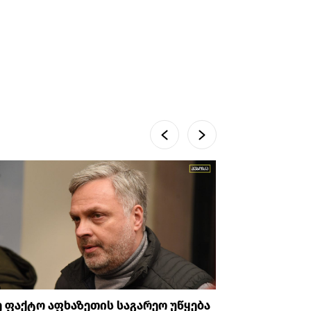
 ფაქტო აფხაზეთის საგარეო უწყება
გიგა ავა