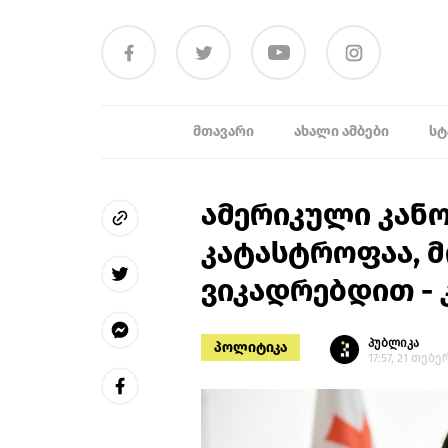
ᲛᲗᲐᲕᲐᲠᲘ
ᲐᲮᲐᲚᲘ ᲐᲛᲑᲔᲑᲘ
ᲡᲢ
ამერიკული კან
კატასტროფაა, მ
ვიკადრებდით - 
პუბლიკა
პოლიტიკა
17:57, 21 თებ