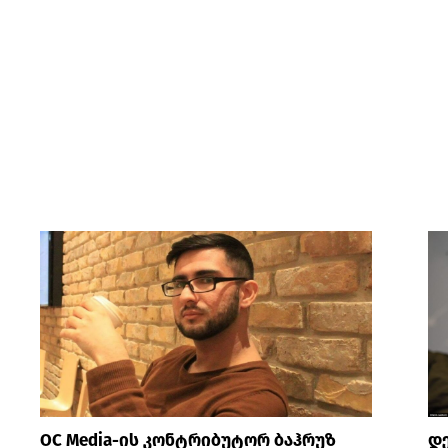
OC Media-ის კონტრიბუტორ ბაჰრუზ
დე