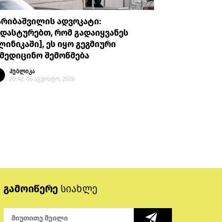
არიბაშვილის ადვოკატი:
პროკურატუ
დასტურებთ, რომ გადაიყვანეს
უთხრა, რ
ლინიკაში], ეს იყო გეგმიური
ავალიანი
მედიცინო შემოწმება
მის მიმა
გაბაშვილ
პუბლიკა
გიგა ავა
20:42, 06 აგვისტო, 2026
პუბლი
20:08, 
გამოიწერე
სიახლე