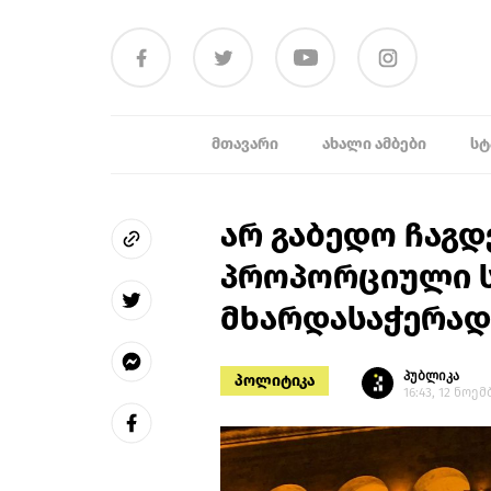
ᲛᲗᲐᲕᲐᲠᲘ
ᲐᲮᲐᲚᲘ ᲐᲛᲑᲔᲑᲘ
ᲡᲢ
არ გაბედო ჩაგდ
პროპორციული ს
მხარდასაჭერად
პუბლიკა
პოლიტიკა
16:43, 12 ნოემ