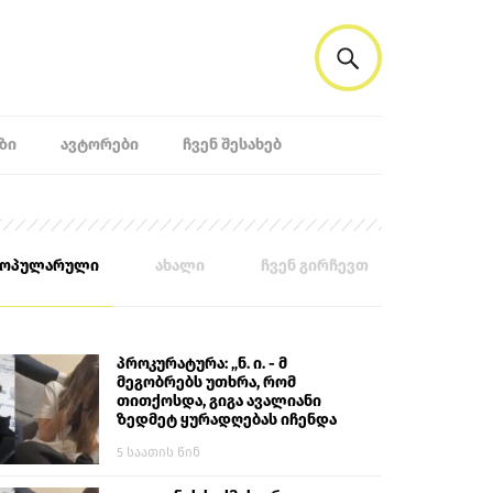
ᲖᲘ
ᲐᲕᲢᲝᲠᲔᲑᲘ
ᲩᲕᲔᲜ ᲨᲔᲡᲐᲮᲔᲑ
პოპულარული
ახალი
ჩვენ გირჩევთ
პროკურატურა: „ნ. ი. - მ
მეგობრებს უთხრა, რომ
თითქოსდა, გიგა ავალიანი
ზედმეტ ყურადღებას იჩენდა
მის მიმართ. ამით მან
5 საათის წინ
ალექსანდრე გაბაშვილი
წააქეზა, თავს დასხმოდა