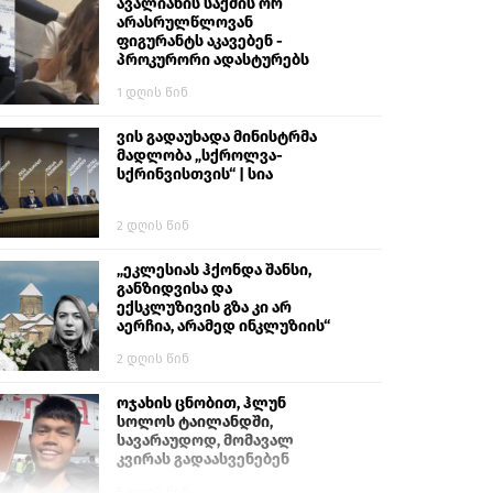
გიგა ავალიანს“
ავალიანის საქმის ორ
არასრულწლოვან
ფიგურანტს აკავებენ -
პროკურორი ადასტურებს
1 დღის წინ
ვის გადაუხადა მინისტრმა
მადლობა „სქროლვა-
სქრინვისთვის“ | სია
2 დღის წინ
„ეკლესიას ჰქონდა შანსი,
განზიდვისა და
ექსკლუზივის გზა კი არ
აერჩია, არამედ ინკლუზიის“
2 დღის წინ
ოჯახის ცნობით, ჰლუნ
სოლოს ტაილანდში,
სავარაუდოდ, მომავალ
კვირას გადაასვენებენ
5 დღის წინ