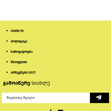
თურქეთის პარლამენტის წევრები
ანკარას აფხაზური პასპორტების
აღიარებისკენ მოუწოდებენ
1 დღის წინ
COVID-19
მონიტორი: პირები, რომლებიც
პოლიტიკა
თაღლითურ ქოლცენტრში
მუშაობდნენ, სავარაუდოდ, ისევ
აგრძელებენ დანაშაულებრივ
საზოგადოება
საქმიანობას
5 დღის წინ
მსოფლიო
რას ამბობს საქმის პროკურორი
არასრულწლოვნებისთვის
არჩევნები 2021
პატიმრობის შეფარდებაზე
გამოიწერე
სიახლე
1 დღის წინ
აზერბაიჯანში „ამორალური ქცევის“
საბაბით 9 ტიკტოკერი დააკავეს