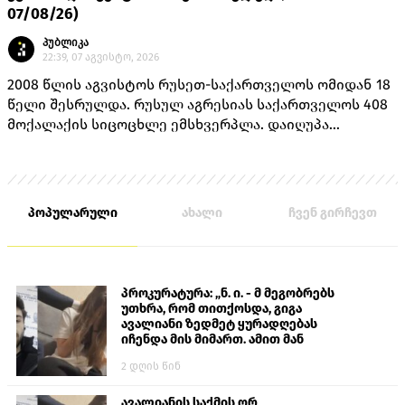
07/08/26)
პუბლიკა
22:39, 07 აგვისტო, 2026
2008 წლის აგვისტოს რუსეთ-საქართველოს ომიდან 18
წელი შესრულდა. რუსულ აგრესიას საქართველოს 408
მოქალაქის სიცოცხლე ემსხვერპლა. დაიღუპა
თავდაცვის სამინისტროს 170 მოსამსახურე, შინაგან
საქმეთა სამინისტროს 14 თანამშრომელი და 224
მშვიდობიანი მცხოვრები.
პოპულარული
ახალი
ჩვენ გირჩევთ
პროკურატურა: „ნ. ი. - მ მეგობრებს
უთხრა, რომ თითქოსდა, გიგა
ავალიანი ზედმეტ ყურადღებას
იჩენდა მის მიმართ. ამით მან
ალექსანდრე გაბაშვილი წააქეზა,
2 დღის წინ
თავს დასხმოდა გიგა ავალიანს“
ავალიანის საქმის ორ