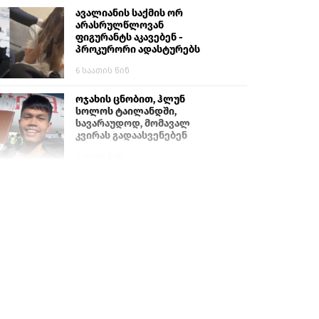
ავალიანის საქმის ორ
არასრულწლოვან
ფიგურანტს აკავებენ -
პროკურორი ადასტურებს
6 საათის წინ
ოჯახის ცნობით, ჰლუნ
სოლოს ტაილანდში,
სავარაუდოდ, მომავალ
კვირას გადაასვენებენ
4 დღის წინ
სომხეთში რუს ბლოგერს
სომხების შეურაცხმყოფელი
განცხადებების გამო ბრალი
წარუდგინეს
6 დღის წინ
ისტორიაში პირველად
სომხეთის კათოლიკოსი
სასამართლოს წინაშე
წარსდგება