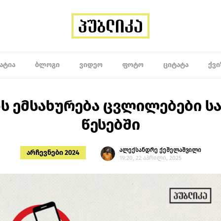
ᲐᲢᲘᲐ
ᲑᲚᲝᲒᲘ
ᲕᲘᲓᲔᲝ
ᲤᲝᲢᲝ
ᲪᲘᲢᲐᲢᲐ
ᲥᲕᲘ
ნს ემსახურება ცვლილებები ს
წესებში
ალექსანდრე ქეშელაშვილი
არჩევნები 2024
19:20, 22 აპრილი, 2025