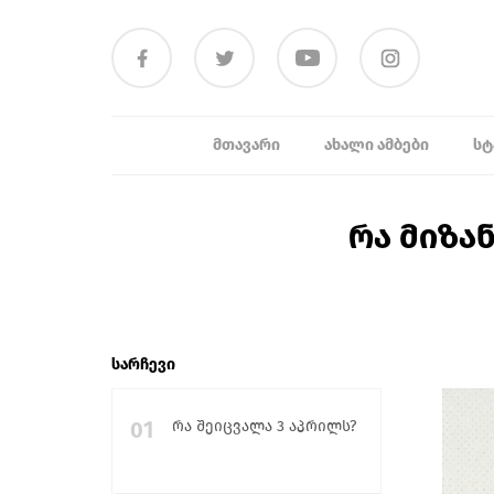
ᲛᲗᲐᲕᲐᲠᲘ
ᲐᲮᲐᲚᲘ ᲐᲛᲑᲔᲑᲘ
ᲡᲢ
რა მიზა
სარჩევი
01
რა შეიცვალა 3 აპრილს?