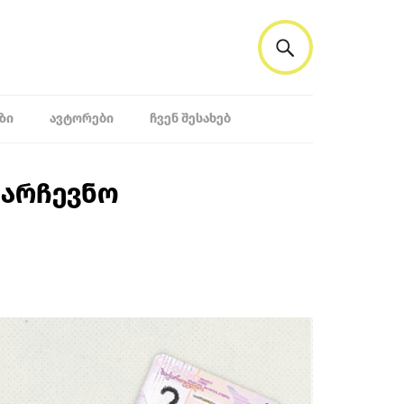
ᲖᲘ
ᲐᲕᲢᲝᲠᲔᲑᲘ
ᲩᲕᲔᲜ ᲨᲔᲡᲐᲮᲔᲑ
აარჩევნო