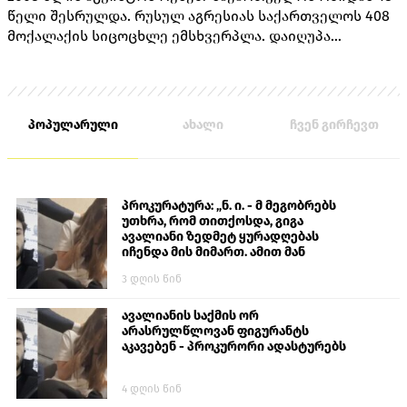
წელი შესრულდა. რუსულ აგრესიას საქართველოს 408
მოქალაქის სიცოცხლე ემსხვერპლა. დაიღუპა
თავდაცვის სამინისტროს 170 მოსამსახურე, შინაგან
საქმეთა სამინისტროს 14 თანამშრომელი და 224
მშვიდობიანი მცხოვრები.
პოპულარული
ახალი
ჩვენ გირჩევთ
პროკურატურა: „ნ. ი. - მ მეგობრებს
უთხრა, რომ თითქოსდა, გიგა
ავალიანი ზედმეტ ყურადღებას
იჩენდა მის მიმართ. ამით მან
ალექსანდრე გაბაშვილი წააქეზა,
3 დღის წინ
თავს დასხმოდა გიგა ავალიანს“
ავალიანის საქმის ორ
არასრულწლოვან ფიგურანტს
აკავებენ - პროკურორი ადასტურებს
4 დღის წინ