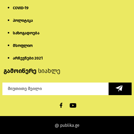
2 დღის წინ
COVID-19
მონიტორი: პირები, რომლებიც
პოლიტიკა
თაღლითურ ქოლცენტრში
მუშაობდნენ, სავარაუდოდ, ისევ
აგრძელებენ დანაშაულებრივ
საზოგადოება
საქმიანობას
5 დღის წინ
მსოფლიო
რას ამბობს საქმის პროკურორი
არასრულწლოვნებისთვის
არჩევნები 2021
პატიმრობის შეფარდებაზე
გამოიწერე
სიახლე
2 დღის წინ
აზერბაიჯანში „ამორალური ქცევის“
საბაბით 9 ტიკტოკერი დააკავეს
4 დღის წინ
რუსეთმა სომხური წყლისა და
@ publika.ge
უალკოჰოლო სასმელების 70 000