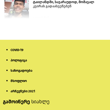
ტაილანდში, სავარაუდოდ, მომავალ
კვირას გადაასვენებენ
4 დღის წინ
სომხეთში რუს ბლოგერს სომხების
შეურაცხმყოფელი განცხადებების
გამო ბრალი წარუდგინეს
6 დღის წინ
COVID-19
ისტორიაში პირველად სომხეთის
პოლიტიკა
კათოლიკოსი სასამართლოს წინაშე
წარსდგება
საზოგადოება
6 დღის წინ
მსოფლიო
სემეკმა ელექტროენერგიის სრულ
გათიშვაზე პირველადი შეფასება
არჩევნები 2021
წარადგინა
გამოიწერე
სიახლე
5 დღის წინ