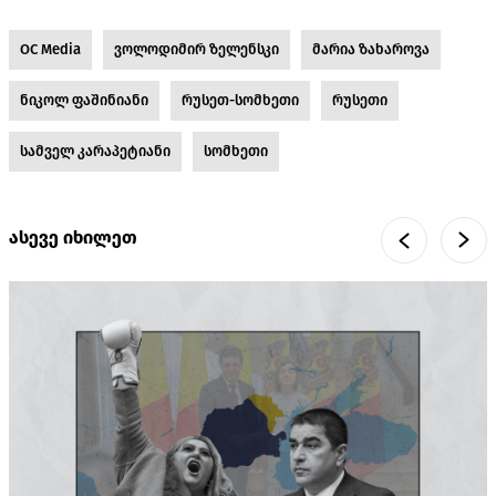
OC Media
ვოლოდიმირ ზელენსკი
მარია ზახაროვა
ნიკოლ ფაშინიანი
რუსეთ-სომხეთი
რუსეთი
სამველ კარაპეტიანი
სომხეთი
ასევე იხილეთ