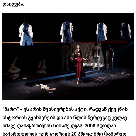
დაიღუპა
.
“
მარო
” –
ეს
არის
მეხსიერების
აქტი
,
რადგან
ქვეყნის
ისტორიას
გვახსენებს
და
ასი
წლის
შემდეგაც
კვლავ
იმავე
დამპყრობლის
წინაშე
დგას
. 2008
წლიდან
საქართველოს
ტერიტორიის
20
პროცენტი
(
სამხრეთ