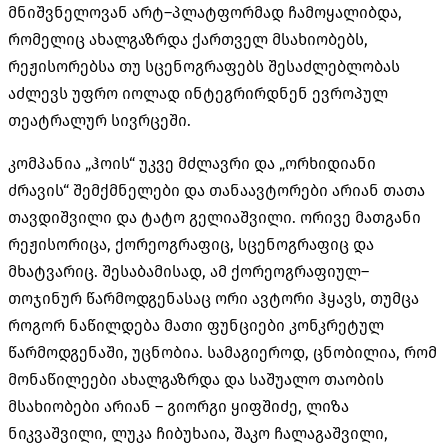
მნიშვნელოვან არტ
–
პლატფორმად ჩამოყალიბდა
,
რომელიც ახალგაზრდა ქართველ მსახიობებს
,
რეჟისორებსა თუ სცენოგრაფებს შესაძლებლობას
აძლევს უფრო იოლად ინტეგრირდნენ ევროპულ
თეატრალურ სივრცეში.
კომპანია
„
ჰოის
“
უკვე მძლავრი და
„
ორხიდიანი
ძრავის
“
შემქმნელები და თანაავტორები არიან თათა
თავდიშვილი და ტატო გელიაშვილი
.
ორივე მათგანი
რეჟისორიცა
,
ქორეოგრაფიც
,
სცენოგრაფიც და
მხატვარიც
.
შესაბამისად
,
ამ ქორეოგრაფიულ
–
თოჯინურ წარმოდგენასაც ორი ავტორი ჰყავს
,
თუმცა
როგორ ნაწილდება მათი ფუნციები კონკრეტულ
წარმოდგენაში
,
უცნობია
.
სამაგიეროდ
,
ცნობილია
,
რომ
მონაწილეები ახალგაზრდა და საშუალო თაობის
მსახიობები არიან
–
გიორგი
ყიფშიძე
,
ლიზა
ნიკვაშვილი
,
ლუკა
ჩიბუხაია
,
შაკო
ჩალაგაშვილი
,