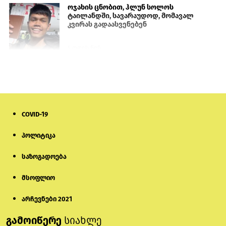
ოჯახის ცნობით, ჰლუნ სოლოს
ტაილანდში, სავარაუდოდ, მომავალ
კვირას გადაასვენებენ
5 დღის წინ
სემეკმა ელექტროენერგიის სრულ
გათიშვაზე პირველადი შეფასება
წარადგინა
6 დღის წინ
COVID-19
მიქანაძე: სტუდენტი მობილობით
პოლიტიკა
კერძო უნივერსიტეტში თუ გადადის,
დაფინანსება აღარ ექნება
საზოგადოება
5 დღის წინ
მსოფლიო
ნიკოლ ფაშინიანის ცოლს, ანნა
აკობიანს მოკვლით დაემუქრნენ —
არჩევნები 2021
სომხეთში გამოძიება დაიწყო
გამოიწერე
სიახლე