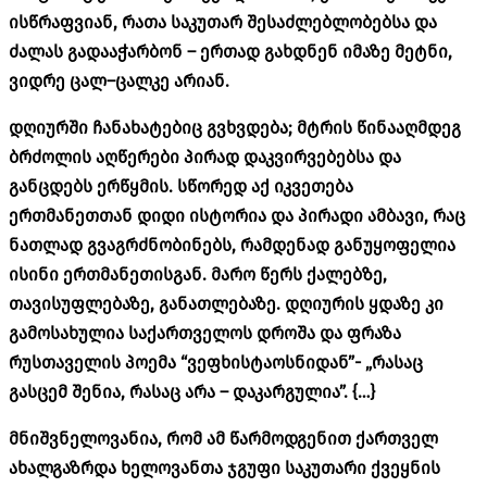
ისწრაფვიან
,
რათა
საკუთარ
შესაძლებლობებსა
და
ძალას
გადააჭარბონ
–
ერთად
გახდნენ
იმაზე
მეტნი
,
ვიდრე
ცალ
–
ცალკე
არიან
.
დღიურში
ჩანახატებიც
გვხვდება
;
მტრის
წინააღმდეგ
ბრძოლის
აღწერები
პირად
დაკვირვებებსა
და
განცდებს
ერწყმის
.
სწორედ
აქ
იკვეთება
ერთმანეთთან
დიდი
ისტორია
და
პირადი
ამბავი
,
რაც
ნათლად
გვაგრძნობინებს
,
რამდენად
განუყოფელია
ისინი
ერთმანეთისგან
.
მარო
წერს
ქალებზე
,
თავისუფლებაზე
,
განათლებაზე
.
დღიურის
ყდაზე
კი
გამოსახულია
საქართველოს
დროშა
და
ფრაზა
რუსთაველის
პოემა
“
ვეფხისტაოსნიდან
”- „
რასაც
გასცემ
შენია
,
რასაც
არა
–
დაკარგულია
”. {…}
მნიშვნელოვანია
,
რომ
ამ
წარმოდგენით
ქართველ
ახალგაზრდა
ხელოვანთა
ჯგუფი
საკუთარი
ქვეყნის