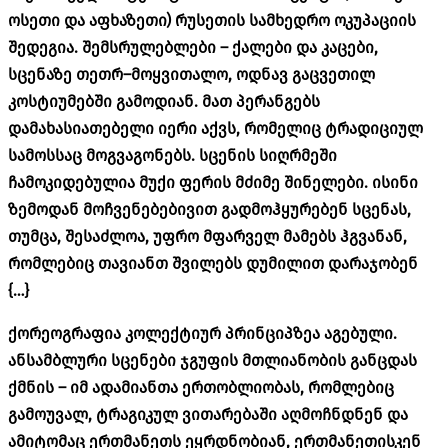
ოსეთი
და
აფხაზეთი
)
რუსეთის
სამხედრო
ოკუპაციის
შედეგია
.
შემსრულებლები
–
ქალები
და
კაცები
,
სცენაზე
თეთრ
–
მოყვითალო
,
ოდნავ
გაცვეთილ
კოსტიუმებში
გამოდიან
.
მათ
პერანგებს
დამახასიათებელი
იერი
აქვს
,
რომელიც
ტრადიციულ
სამოსსაც
მოგვაგონებს
.
სცენის
სიღრმეში
ჩამოკიდებულია
მუქი
ფერის
მძიმე
შინელები
.
ისინი
ზემოდან
მოჩვენებებივით
გადმოჰყურებენ
სცენას
,
თუმცა
,
შესაძლოა
,
უფრო
მფარველ
მამებს
ჰგვანან
,
რომლებიც
თავიანთ
შვილებს
დუმილით
დარაჯობენ
{…}
ქორეოგრაფია
კოლექტიურ
პრინციპზეა
აგებული
.
ანსამბლური
სცენები
ჯგუფის
მთლიანობის
განცდას
ქმნის
–
იმ
ადამიანთა
ერთობლიობას
,
რომლებიც
გამოუვალ
,
ტრაგიკულ
ვითარებაში
აღმოჩნდნენ
და
ამიტომაც
ერთმანეთს
ეყრდნობიან
,
ერთმანეთისკენ