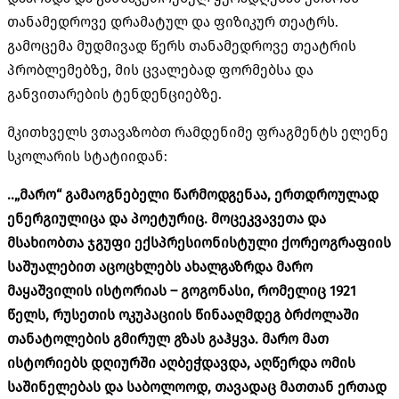
თანამედროვე დრამატულ და ფიზიკურ თეატრს
.
გამოცემა მუდმივად წერს თანამედროვე თეატრის
პრობლემებზე
,
მის ცვალებად ფორმებსა და
განვითარების ტენდენციებზე
.
მკითხველს ვთავაზობთ რამდენიმე ფრაგმენტს ელენე
სკოლარის სტატიიდან
:
..„
მარო
“
გამაოგნებელი
წარმოდგენაა
,
ერთდროულად
ენერგიულიცა
და
პოეტურიც
.
მოცეკვავეთა
და
მსახიობთა
ჯგუფი
ექსპრესიონისტული
ქორეოგრაფიის
საშუალებით
აცოცხლებს
ახალგაზრდა
მარო
მაყაშვილის
ისტორიას
–
გოგონასი
,
რომელიც
1921
წელს
,
რუსეთის
ოკუპაციის
წინააღმდეგ
ბრძოლაში
თანატოლების
გმირულ
გზას
გაჰყვა
.
მარო
მათ
ისტორიებს
დღიურში
აღბეჭდავდა
,
აღწერდა
ომის
საშინელებას
და
საბოლოოდ
,
თავადაც
მათთან
ერთად