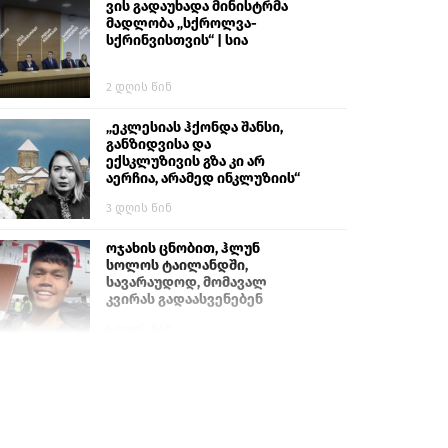
ვის გადაუხადა მინისტრმა
მადლობა „სქროლვა-
სქრინვისთვის“ | სია
2 დღის წინ
„ეკლესიას ჰქონდა შანსი,
განზიდვისა და
ექსკლუზივის გზა კი არ
აერჩია, არამედ ინკლუზიის“
3 დღის წინ
ოჯახის ცნობით, ჰლუნ
სოლოს ტაილანდში,
სავარაუდოდ, მომავალ
კვირას გადაასვენებენ
6 დღის წინ
პროკურატურამ გია
ბარამიძის განცხადებებზე
სამშობლოს ღალატის და
საბოტაჟის მუხლებით
გამოძიება დაიწყო