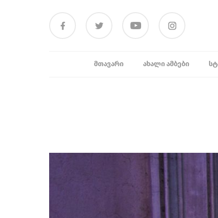
ᲛᲗᲐᲕᲐᲠᲘ
ᲐᲮᲐᲚᲘ ᲐᲛᲑᲔᲑᲘ
ᲡᲢ