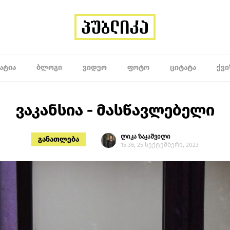
ᲐᲢᲘᲐ
ᲑᲚᲝᲒᲘ
ᲕᲘᲓᲔᲝ
ᲤᲝᲢᲝ
ᲪᲘᲢᲐᲢᲐ
ᲥᲕᲘ
ვაკანსია - მასწავლებელი
ლიკა ზაკაშვილი
განათლება
15:36, 25 სექტემბერი, 2023