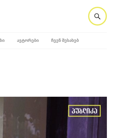
ᲖᲘ
ᲐᲕᲢᲝᲠᲔᲑᲘ
ᲩᲕᲔᲜ ᲨᲔᲡᲐᲮᲔᲑ