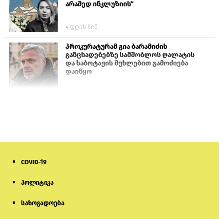
არამედ ინკლუზიის“
4 დღის წინ
პროკურატურამ გია ბარამიძის
განცხადებებზე სამშობლოს ღალატის
და საბოტაჟის მუხლებით გამოძიება
დაიწყო
1 დღის წინ
თურქეთის პარლამენტის წევრები
ანკარას აფხაზური პასპორტების
აღიარებისკენ მოუწოდებენ
1 დღის წინ
COVID-19
ნიკოლ ფაშინიანის ცოლს, ანნა
აკობიანს მოკვლით დაემუქრნენ —
სომხეთში გამოძიება დაიწყო
პოლიტიკა
საზოგადოება
6 დღის წინ