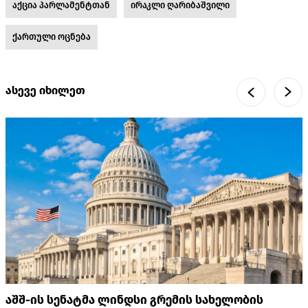
აქცია პარლამენტთან
ირაკლი ღარიბაშვილი
ქართული ოცნება
ასევე იხილეთ
აშშ-ის სენატმა ლინდსი გრემის სახელობის