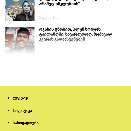
არამედ ინკლუზიის“
3 დღის წინ
ოჯახის ცნობით, ჰლუნ სოლოს
ტაილანდში, სავარაუდოდ, მომავალ
კვირას გადაასვენებენ
6 დღის წინ
პროკურატურამ გია ბარამიძის
განცხადებებზე სამშობლოს ღალატის
და საბოტაჟის მუხლებით გამოძიება
დაიწყო
15 საათის წინ
COVID-19
მიქანაძე: სტუდენტი მობილობით
კერძო უნივერსიტეტში თუ გადადის,
დაფინანსება აღარ ექნება
პოლიტიკა
საზოგადოება
6 დღის წინ