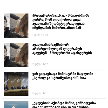
პროკურატურა: „ნ. ი. - მ მეგობრებს
უთხრა, რომ თითქოსდა, გიგა
ავალიანი ზედმეტ ყურადღებას
იჩენდა მის მიმართ. ამით მან
ალექსანდრე გაბაშვილი წააქეზა,
1 დღის წინ
თავს დასხმოდა გიგა ავალიანს“
ავალიანის საქმის ორ
არასრულწლოვან ფიგურანტს
აკავებენ - პროკურორი ადასტურებს
2 დღის წინ
ვის გადაუხადა მინისტრმა მადლობა
„სქროლვა-სქრინვისთვის“ | სია
3 დღის წინ
„ეკლესიას ჰქონდა შანსი, განზიდვისა
და ექსკლუზივის გზა კი არ აერჩია,