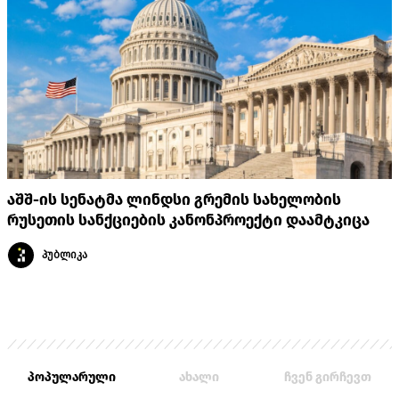
აშშ-ის სენატმა ლინდსი გრემის სახელობის
რუსეთის სანქციების კანონპროექტი დაამტკიცა
პუბლიკა
პოპულარული
ახალი
ჩვენ გირჩევთ