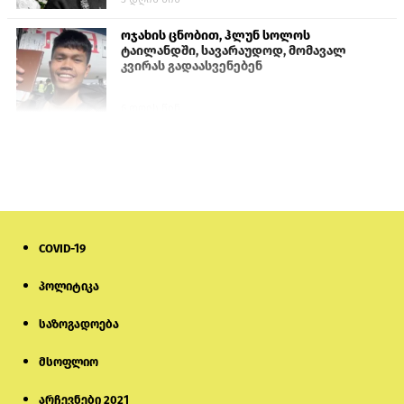
ოჯახის ცნობით, ჰლუნ სოლოს
ტაილანდში, სავარაუდოდ, მომავალ
კვირას გადაასვენებენ
6 დღის წინ
პროკურატურამ გია ბარამიძის
განცხადებებზე სამშობლოს ღალატის
და საბოტაჟის მუხლებით გამოძიება
დაიწყო
18 საათის წინ
COVID-19
მიქანაძე: სტუდენტი მობილობით
კერძო უნივერსიტეტში თუ გადადის,
დაფინანსება აღარ ექნება
პოლიტიკა
საზოგადოება
6 დღის წინ
მსოფლიო
ნიკოლ ფაშინიანის ცოლს, ანნა
აკობიანს მოკვლით დაემუქრნენ —
სომხეთში გამოძიება დაიწყო
არჩევნები 2021