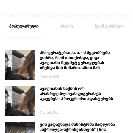
პოპულარული
ახალი
ჩვენ გირჩევთ
პროკურატურა: „ნ. ი. - მ მეგობრებს
უთხრა, რომ თითქოსდა, გიგა
ავალიანი ზედმეტ ყურადღებას
იჩენდა მის მიმართ. ამით მან
ალექსანდრე გაბაშვილი წააქეზა,
1 დღის წინ
თავს დასხმოდა გიგა ავალიანს“
ავალიანის საქმის ორ
არასრულწლოვან ფიგურანტს
აკავებენ - პროკურორი ადასტურებს
2 დღის წინ
ვის გადაუხადა მინისტრმა მადლობა
„სქროლვა-სქრინვისთვის“ | სია