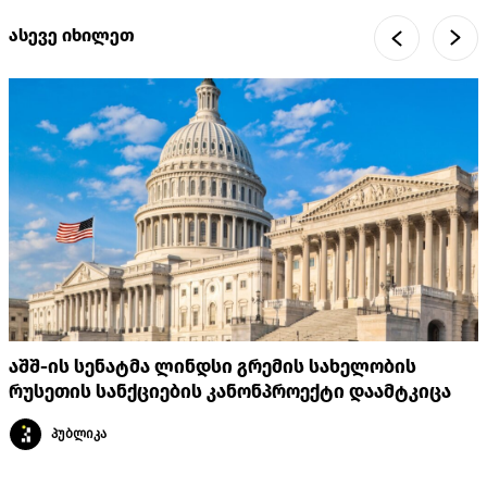
ასევე იხილეთ
აშშ-ის სენატმა ლინდსი გრემის სახელობის
რუსეთის სანქციების კანონპროექტი დაამტკიცა
პუბლიკა