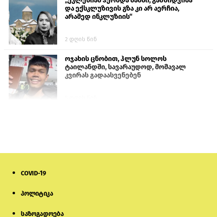
„ეკლესიას ჰქონდა შანსი, განზიდვისა
და ექსკლუზივის გზა კი არ აერჩია,
არამედ ინკლუზიის“
2 დღის წინ
ოჯახის ცნობით, ჰლუნ სოლოს
ტაილანდში, სავარაუდოდ, მომავალ
კვირას გადაასვენებენ
5 დღის წინ
სემეკმა ელექტროენერგიის სრულ
გათიშვაზე პირველადი შეფასება
წარადგინა
6 დღის წინ
COVID-19
პროკურატურამ გია ბარამიძის
განცხადებებზე სამშობლოს ღალატის
და საბოტაჟის მუხლებით გამოძიება
პოლიტიკა
დაიწყო
საზოგადოება
1 საათის წინ