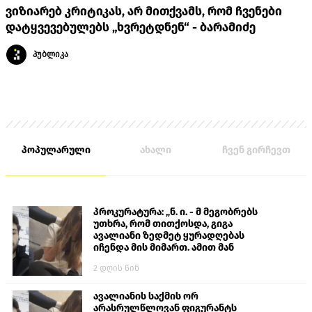
ვიზიარებ კრიტიკას, არ მითქვამს, რომ ჩვენები
დატყვევებულებს „ხვრეტდნენ“ - ბარამიძე
პუბლიკა
პოპულარული
ახალი
ჩვენ გირჩევთ
პროკურატურა: „ნ. ი. - მ მეგობრებს
უთხრა, რომ თითქოსდა, გიგა
ავალიანი ზედმეტ ყურადღებას
იჩენდა მის მიმართ. ამით მან
ალექსანდრე გაბაშვილი წააქეზა,
2 დღის წინ
თავს დასხმოდა გიგა ავალიანს“
ავალიანის საქმის ორ
არასრულწლოვან ფიგურანტს