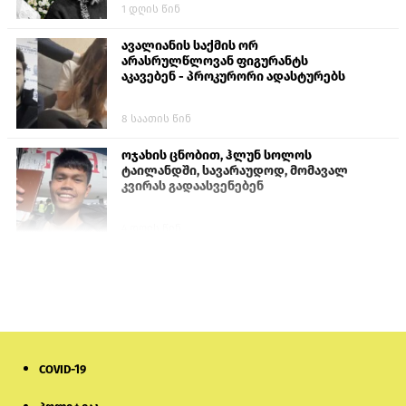
1 დღის წინ
ავალიანის საქმის ორ
არასრულწლოვან ფიგურანტს
აკავებენ - პროკურორი ადასტურებს
8 საათის წინ
ოჯახის ცნობით, ჰლუნ სოლოს
ტაილანდში, სავარაუდოდ, მომავალ
კვირას გადაასვენებენ
4 დღის წინ
სომხეთში რუს ბლოგერს სომხების
შეურაცხმყოფელი განცხადებების
გამო ბრალი წარუდგინეს
6 დღის წინ
COVID-19
ისტორიაში პირველად სომხეთის
კათოლიკოსი სასამართლოს წინაშე
წარსდგება