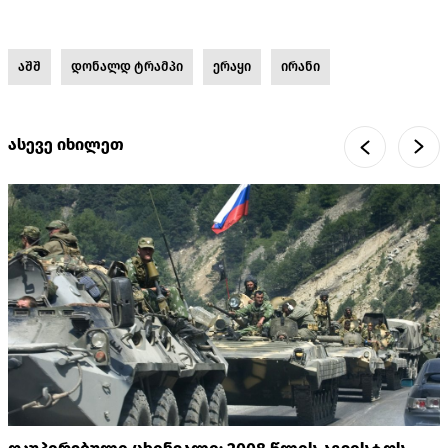
აშშ
დონალდ ტრამპი
ერაყი
ირანი
ასევე იხილეთ