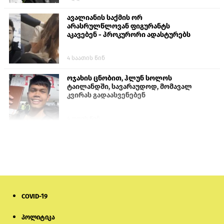
ავალიანის საქმის ორ
არასრულწლოვან ფიგურანტს
აკავებენ - პროკურორი ადასტურებს
4 საათის წინ
ოჯახის ცნობით, ჰლუნ სოლოს
ტაილანდში, სავარაუდოდ, მომავალ
კვირას გადაასვენებენ
4 დღის წინ
სომხეთში რუს ბლოგერს სომხების
შეურაცხმყოფელი განცხადებების
გამო ბრალი წარუდგინეს
6 დღის წინ
COVID-19
ისტორიაში პირველად სომხეთის
კათოლიკოსი სასამართლოს წინაშე
წარსდგება
პოლიტიკა