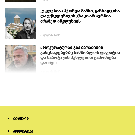
„ეკლესიას ჰქონდა შანსი, განზიდვისა
და ექსკლუზივის გზა კი არ აერჩია,
არამედ ინკლუზიის“
6 დღის წინ
პროკურატურამ გია ბარამიძის
განცხადებებზე სამშობლოს ღალატის
და საბოტაჟის მუხლებით გამოძიება
დაიწყო
3 დღის წინ
თურქეთის პარლამენტის წევრები
ანკარას აფხაზური პასპორტების
აღიარებისკენ მოუწოდებენ
3 დღის წინ
COVID-19
მონიტორი: პირები, რომლებიც
თაღლითურ ქოლცენტრში
მუშაობდნენ, სავარაუდოდ, ისევ
პოლიტიკა