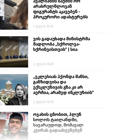
გიგა ავალიანს“
ავალიანის საქმის ორ
არასრულწლოვან
ფიგურანტს აკავებენ -
პროკურორი ადასტურებს
1 დღის წინ
ვის გადაუხადა მინისტრმა
მადლობა „სქროლვა-
სქრინვისთვის“ | სია
2 დღის წინ
„ეკლესიას ჰქონდა შანსი,
განზიდვისა და
ექსკლუზივის გზა კი არ
აერჩია, არამედ ინკლუზიის“
2 დღის წინ
ოჯახის ცნობით, ჰლუნ
სოლოს ტაილანდში,
სავარაუდოდ, მომავალ
კვირას გადაასვენებენ
5 დღის წინ