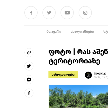
ᲛᲗᲐᲕᲐᲠᲘ
ᲐᲮᲐᲚᲘ ᲐᲛᲑᲔᲑᲘ
ᲡᲢ
ფოტო | რას აშე
ტერიტორიაზე
პუბლიკა
საზოგადოება
16:32, 05 