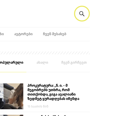
ᲖᲘ
ᲐᲕᲢᲝᲠᲔᲑᲘ
ᲩᲕᲔᲜ ᲨᲔᲡᲐᲮᲔᲑ
პოპულარული
ახალი
ჩვენ გირჩევთ
პროკურატურა: „ნ. ი. - მ
მეგობრებს უთხრა, რომ
თითქოსდა, გიგა ავალიანი
ზედმეტ ყურადღებას იჩენდა
მის მიმართ. ამით მან
15 საათის წინ
ალექსანდრე გაბაშვილი
წააქეზა, თავს დასხმოდა