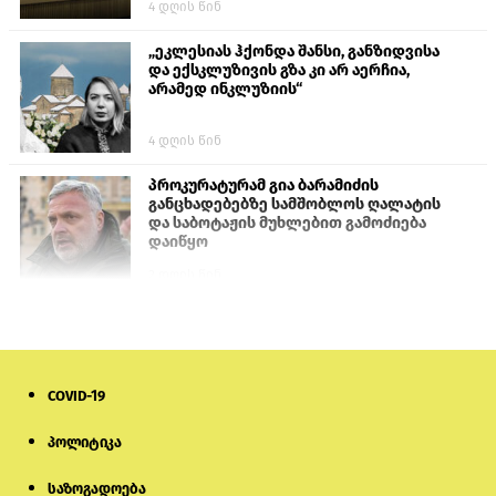
4 დღის წინ
„ეკლესიას ჰქონდა შანსი, განზიდვისა
და ექსკლუზივის გზა კი არ აერჩია,
არამედ ინკლუზიის“
4 დღის წინ
პროკურატურამ გია ბარამიძის
განცხადებებზე სამშობლოს ღალატის
და საბოტაჟის მუხლებით გამოძიება
დაიწყო
2 დღის წინ
თურქეთის პარლამენტის წევრები
ანკარას აფხაზური პასპორტების
აღიარებისკენ მოუწოდებენ
COVID-19
1 დღის წინ
პოლიტიკა
მონიტორი: პირები, რომლებიც
თაღლითურ ქოლცენტრში
საზოგადოება
მუშაობდნენ, სავარაუდოდ, ისევ