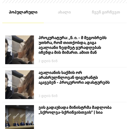
პოპულარული
ახალი
ჩვენ გირჩევთ
პროკურატურა: „ნ. ი. - მ მეგობრებს
უთხრა, რომ თითქოსდა, გიგა
ავალიანი ზედმეტ ყურადღებას
იჩენდა მის მიმართ. ამით მან
ალექსანდრე გაბაშვილი წააქეზა,
2 დღის წინ
თავს დასხმოდა გიგა ავალიანს“
ავალიანის საქმის ორ
არასრულწლოვან ფიგურანტს
აკავებენ - პროკურორი ადასტურებს
3 დღის წინ
ვის გადაუხადა მინისტრმა მადლობა
„სქროლვა-სქრინვისთვის“ | სია