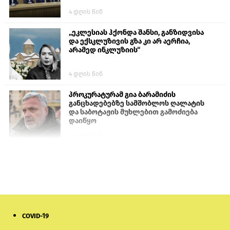
4 დღის წინ
„ეკლესიას ჰქონდა შანსი, განზიდვისა
და ექსკლუზივის გზა კი არ აერჩია,
არამედ ინკლუზიის“
4 დღის წინ
პროკურატურამ გია ბარამიძის
განცხადებებზე სამშობლოს ღალატის
და საბოტაჟის მუხლებით გამოძიება
დაიწყო
2 დღის წინ
თურქეთის პარლამენტის წევრები
ანკარას აფხაზური პასპორტების
აღიარებისკენ მოუწოდებენ
1 დღის წინ
COVID-19
მონიტორი: პირები, რომლებიც
თაღლითურ ქოლცენტრში