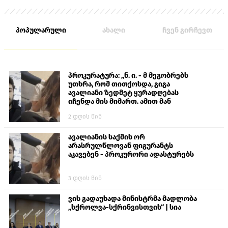
პოპულარული
ახალი
ჩვენ გირჩევთ
პროკურატურა: „ნ. ი. - მ მეგობრებს
უთხრა, რომ თითქოსდა, გიგა
ავალიანი ზედმეტ ყურადღებას
იჩენდა მის მიმართ. ამით მან
ალექსანდრე გაბაშვილი წააქეზა,
2 დღის წინ
თავს დასხმოდა გიგა ავალიანს“
ავალიანის საქმის ორ
არასრულწლოვან ფიგურანტს
აკავებენ - პროკურორი ადასტურებს
3 დღის წინ
ვის გადაუხადა მინისტრმა მადლობა
„სქროლვა-სქრინვისთვის“ | სია