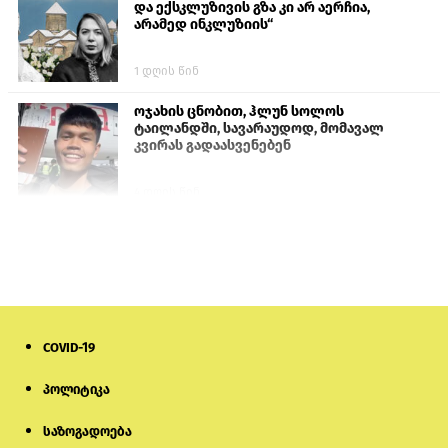
და ექსკლუზივის გზა კი არ აერჩია,
არამედ ინკლუზიის“
1 დღის წინ
ოჯახის ცნობით, ჰლუნ სოლოს
ტაილანდში, სავარაუდოდ, მომავალ
კვირას გადაასვენებენ
4 დღის წინ
ისტორიაში პირველად სომხეთის
კათოლიკოსი სასამართლოს წინაშე
წარსდგება
6 დღის წინ
COVID-19
სემეკმა ელექტროენერგიის სრულ
გათიშვაზე პირველადი შეფასება
წარადგინა
პოლიტიკა
საზოგადოება
5 დღის წინ