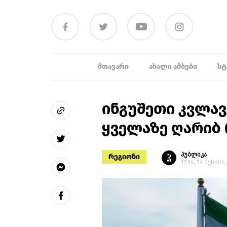
ᲛᲗᲐᲕᲐᲠᲘ
ᲐᲮᲐᲚᲘ ᲐᲛᲑᲔᲑᲘ
ᲡᲢ
ინგუშეთი კვლა
ყველაზე ღარიბ
პუბლიკა
რეგიონი
17:34, 24 ივნისი