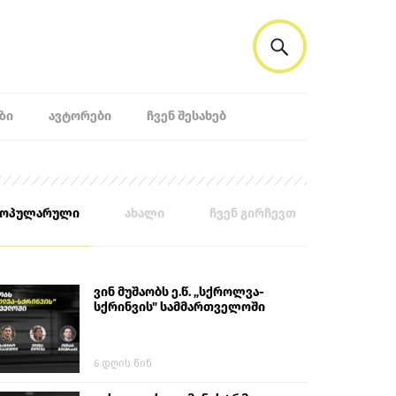
ᲖᲘ
ᲐᲕᲢᲝᲠᲔᲑᲘ
ᲩᲕᲔᲜ ᲨᲔᲡᲐᲮᲔᲑ
პოპულარული
ახალი
ჩვენ გირჩევთ
ვინ მუშაობს ე.წ. „სქროლვა-
სქრინვის" სამმართველოში
6 დღის წინ