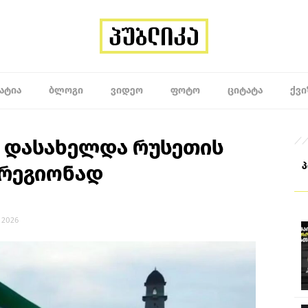
ᲐᲢᲘᲐ
ᲑᲚᲝᲒᲘ
ᲕᲘᲓᲔᲝ
ᲤᲝᲢᲝ
ᲪᲘᲢᲐᲢᲐ
ᲥᲕᲘ
ვ დასახელდა რუსეთის
 რეგიონად
, 2026