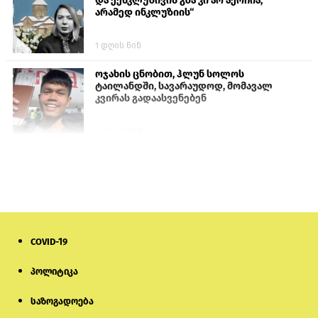
და ექსკლუზივის გზა კი არ აერჩია,
არამედ ინკლუზიის“
1 დღის წინ
ოჯახის ცნობით, ჰლუნ სოლოს
ტაილანდში, სავარაუდოდ, მომავალ
კვირას გადაასვენებენ
4 დღის წინ
სომხეთში რუს ბლოგერს სომხების
შეურაცხმყოფელი განცხადებების
გამო ბრალი წარუდგინეს
6 დღის წინ
COVID-19
ისტორიაში პირველად სომხეთის
კათოლიკოსი სასამართლოს წინაშე
წარსდგება
პოლიტიკა
საზოგადოება
6 დღის წინ