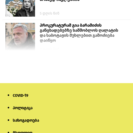
5 დღის წინ
პროკურატურამ გია ბარამიძის
განცხადებებზე სამშობლოს ღალატის
და საბოტაჟის მუხლებით გამოძიება
დაიწყო
2 დღის წინ
თურქეთის პარლამენტის წევრები
ანკარას აფხაზური პასპორტების
აღიარებისკენ მოუწოდებენ
2 დღის წინ
COVID-19
მონიტორი: პირები, რომლებიც
თაღლითურ ქოლცენტრში
მუშაობდნენ, სავარაუდოდ, ისევ
პოლიტიკა
აგრძელებენ დანაშაულებრივ
საქმიანობას
საზოგადოება
5 დღის წინ
მსოფლიო