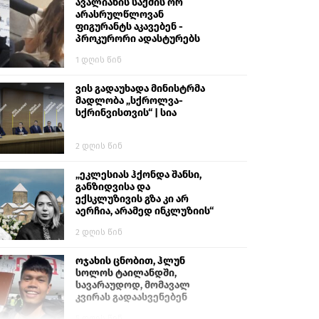
გიგა ავალიანს“
ავალიანის საქმის ორ
არასრულწლოვან
ფიგურანტს აკავებენ -
პროკურორი ადასტურებს
1 დღის წინ
ვის გადაუხადა მინისტრმა
მადლობა „სქროლვა-
სქრინვისთვის“ | სია
2 დღის წინ
„ეკლესიას ჰქონდა შანსი,
განზიდვისა და
ექსკლუზივის გზა კი არ
აერჩია, არამედ ინკლუზიის“
2 დღის წინ
ოჯახის ცნობით, ჰლუნ
სოლოს ტაილანდში,
სავარაუდოდ, მომავალ
კვირას გადაასვენებენ
5 დღის წინ