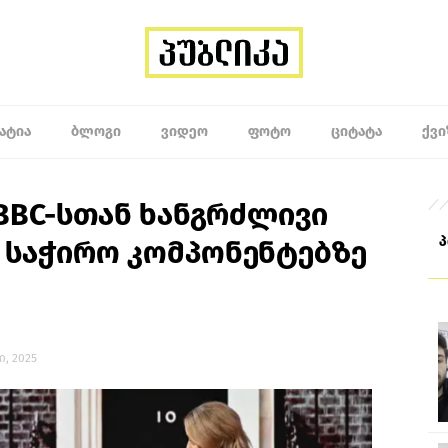
ᲐᲢᲘᲐ
ᲑᲚᲝᲒᲘ
ᲕᲘᲓᲔᲝ
ᲤᲝᲢᲝ
ᲪᲘᲢᲐᲢᲐ
ᲥᲕᲘ
BBC-სთან ხანგრძლივი
 საჭირო კომპონენტებზე
ი, 2025