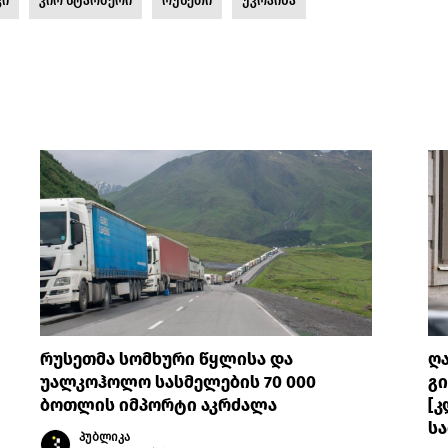
კი
კირ სტარმერი
რუსეთი
უკრაინა
რუსეთმა სომხური წყლისა და
ღ
უალკოჰოლო სასმელების 70 000
გი
ბოთლის იმპორტი აკრძალა
[კ
სა
პუბლიკა