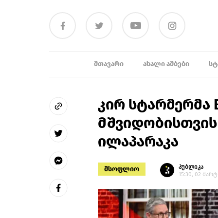
ᲛᲗᲐᲕᲐᲠᲘ
ᲐᲮᲐᲚᲘ ᲐᲛᲑᲔᲑᲘ
ᲡᲢ
კირ სტარმერმა 
მშვიდობისთვის
ილაპარაკა
პუბლიკა
მსოფლიო
15:30, 02 მარტ