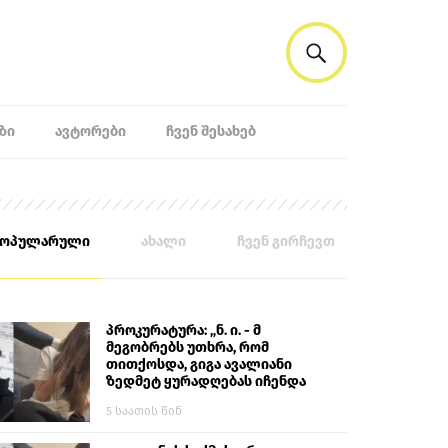
ᲖᲘ
ᲐᲕᲢᲝᲠᲔᲑᲘ
ᲩᲕᲔᲜ ᲨᲔᲡᲐᲮᲔᲑ
პოპულარული
ახალი
ჩვენ გირჩევთ
პროკურატურა: „ნ. ი. - მ
მეგობრებს უთხრა, რომ
თითქოსდა, გიგა ავალიანი
ზედმეტ ყურადღებას იჩენდა
მის მიმართ. ამით მან
5 საათის წინ
ალექსანდრე გაბაშვილი
წააქეზა, თავს დასხმოდა