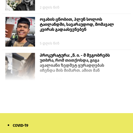
2 დღის წინ
ოჯახის ცნობით, ჰლუნ სოლოს
ტაილანდში, სავარაუდოდ, მომავალ
კვირას გადაასვენებენ
5 დღის წინ
პროკურატურა: „ნ. ი. - მ მეგობრებს
უთხრა, რომ თითქოსდა, გიგა
ავალიანი ზედმეტ ყურადღებას
იჩენდა მის მიმართ. ამით მან
ალექსანდრე გაბაშვილი წააქეზა,
1 საათის წინ
თავს დასხმოდა გიგა ავალიანს“
სემეკმა ელექტროენერგიის სრულ
გათიშვაზე პირველადი შეფასება
წარადგინა
6 დღის წინ
COVID-19
მიქანაძე: სტუდენტი მობილობით
კერძო უნივერსიტეტში თუ გადადის,